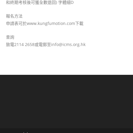
和終期考核後可獲全數退回) 字體細D
報名方法
申請表可於www.kungfumotion.com下載
查詢
致電2114 2658或電郵至info@icms.org.hk